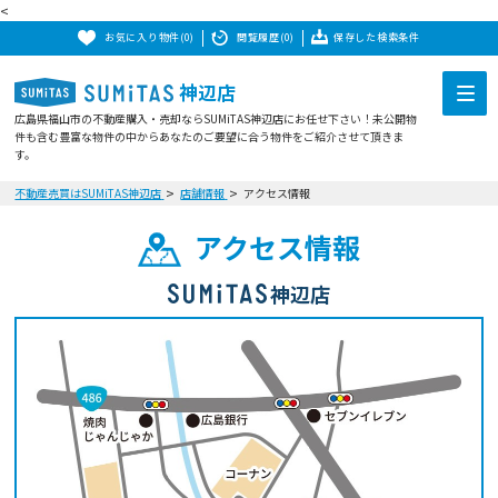
<
お気に入り物件(0)
閲覧履歴(0)
保存した検索条件
神辺店
広島県福山市の不動産購入・売却ならSUMiTAS神辺店にお任せ下さい！未公開物
件も含む豊富な物件の中からあなたのご要望に合う物件をご紹介させて頂きま
す。
不動産売買はSUMiTAS神辺店
店舗情報
アクセス情報
アクセス情報
神辺店