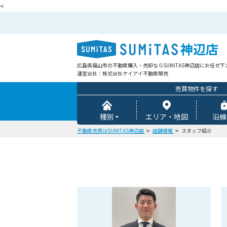
<
神辺店
広島県福山市の不動産購入・売却ならSUMiTAS神辺店にお任
運営会社：株式会社ケイアイ不動産販売
売買物件を探す
種別
エリア・地図
沿線
不動産売買はSUMiTAS神辺店
店舗情報
スタッフ紹介