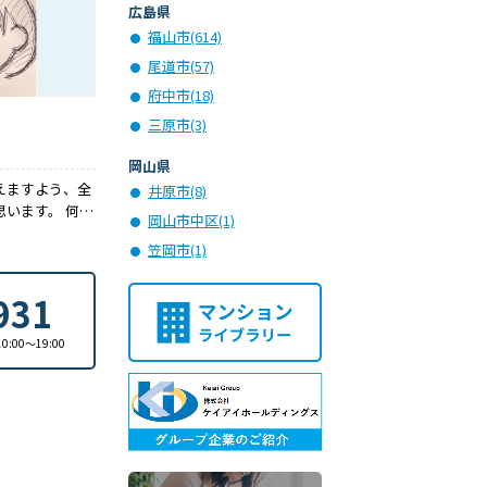
広島県
福山市(614)
尾道市(57)
府中市(18)
三原市(3)
岡山県
えますよう、全
井原市(8)
います。 何で
岡山市中区(1)
さい！
笠岡市(1)
931
0:00〜19:00