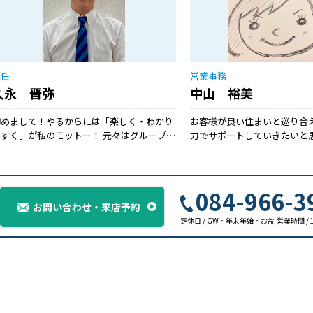
主任
営業事務
久永 晋弥
中山 裕美
初めまして！やるからには「楽しく・わかり
お客様が良い住まいと巡り合
やすく」が私のモットー！ 元々はグループ会
力でサポートしていきたいと思
社にて、賃貸部門の責任者として約10年従事
もお気軽にお問い合わせくだ
おりました。 一生のうち、何度もない不
動産取引。 この取引が皆様にとってより良い
「終わりと始まり」にすることが目標です。
084-966-3
「あの時、売り買いして良かった」 振り返っ
お問い合わせ・来店予約
た時、何十年先もそう思っていただけるよう
定休日 / GW・年末年始・お盆
営業時間 / 1
尽力いたします。 不動産のことは私へお任せ
ください！